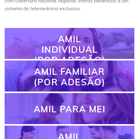
com cobertura nacional, regional, ótimos benefícios e um
sistema de telemedicina exclusivo.
AMIL
INDIVIDUAL
(POR ADESÃO)
AMIL FAMILIAR
(POR ADESÃO)
AMIL PARA MEI
AMIL