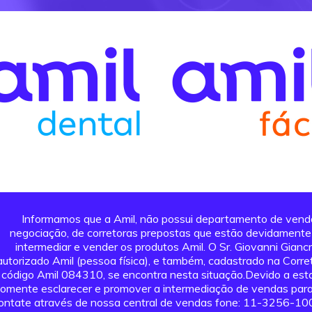
Informamos que a Amil, não possui departamento de vendas
negociação, de corretoras prepostas que estão devidamente a
intermediar e vender os produtos Amil. O Sr. Giovanni Giancri
autorizado Amil (pessoa física), e também, cadastrado na Corre
código Amil 084310, se encontra nesta situação.Devido a esta 
omente esclarecer e promover a intermediação de vendas para 
ontate através de nossa central de vendas fone: 11-3256-1