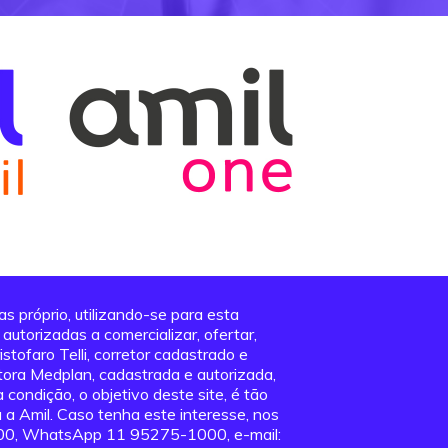
 próprio, utilizando-se para esta
utorizadas a comercializar, ofertar,
stofaro Telli, corretor cadastrado e
tora Medplan, cadastrada e autorizada,
condição, o objetivo deste site, é tão
a Amil. Caso tenha este interesse, nos
000, WhatsApp 11 95275-1000, e-mail: