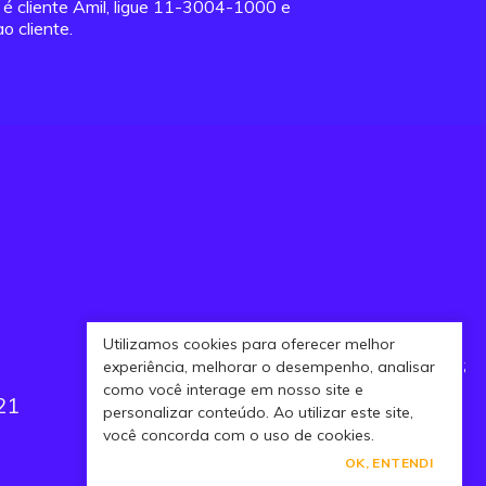
á é cliente Amil, ligue 11-3004-1000 e
o cliente.
Utilizamos cookies para oferecer melhor
AGENDAMENTO DE CONSULTAS
experiência, melhorar o desempenho, analisar
como você interage em nosso site e
21
3003-1333
personalizar conteúdo. Ao utilizar este site,
você concorda com o uso de cookies.
OK, ENTENDI