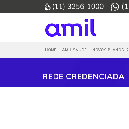
Skip
to
content
HOME
AMIL SAÚDE
NOVOS PLANOS (2
REDE CREDENCIADA