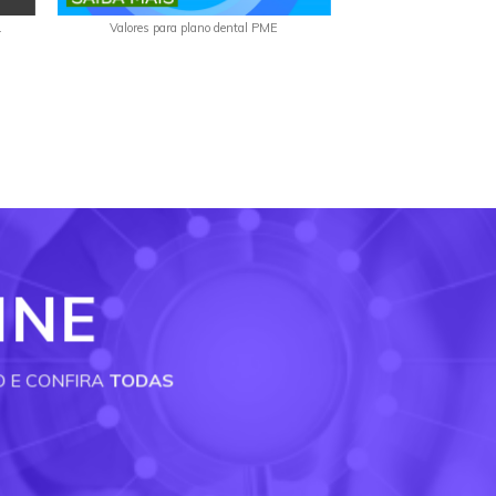
.
Valores para plano dental PME
INE
O E CONFIRA
TODAS