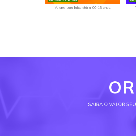
Valores para faixa etária 00-18 anos.
OR
SAIBA O VALOR SE