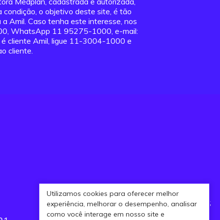
tora Medplan, cadastrada e autorizada,
condição, o objetivo deste site, é tão
a Amil. Caso tenha este interesse, nos
000, WhatsApp 11 95275-1000, e-mail:
á é cliente Amil, ligue 11-3004-1000 e
o cliente.
Utilizamos cookies para oferecer melhor
AGENDAMENTO DE CONSULTAS
experiência, melhorar o desempenho, analisar
como você interage em nosso site e