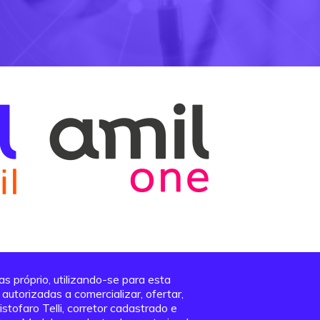
 próprio, utilizando-se para esta
utorizadas a comercializar, ofertar,
stofaro Telli, corretor cadastrado e