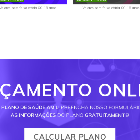
Valores para faixa etária 00-18 anos.
Valores para faixa etária 00-18 anos
ÇAMENTO ONL
U
PLANO DE SAÚDE AMIL
! PREENCHA NOSSO FORMULÁRI
AS INFORMAÇÕES
DO PLANO
GRATUITAMENTE
!
CALCULAR PLANO