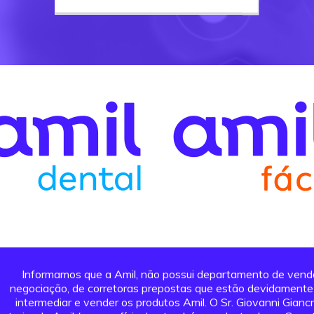
Informamos que a Amil, não possui departamento de vendas
negociação, de corretoras prepostas que estão devidamente a
intermediar e vender os produtos Amil. O Sr. Giovanni Giancri