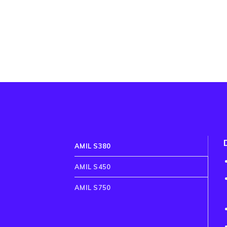
AMIL S380
AMIL S450
AMIL S750