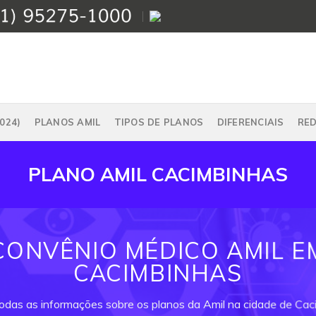
024)
PLANOS AMIL
TIPOS DE PLANOS
DIFERENCIAIS
RE
PLANO AMIL CACIMBINHAS
CONVÊNIO MÉDICO AMIL E
CACIMBINHAS
todas as informações sobre os planos da Amil na cidade de Cac