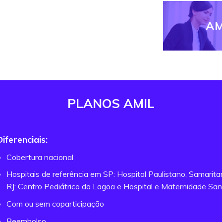
AM
PLANOS AMIL
Diferenciais:
Cobertura nacional
Hospitais de referência em SP: Hospital Paulistano, Samarit
RJ: Centro Pediátrico da Lagoa e Hospital e Maternidade San
Com ou sem coparticipação
Reembolso