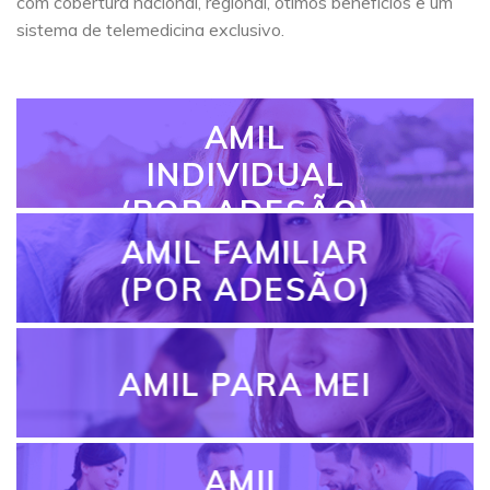
com cobertura nacional, regional, ótimos benefícios e um
sistema de telemedicina exclusivo.
AMIL
INDIVIDUAL
(POR ADESÃO)
AMIL FAMILIAR
(POR ADESÃO)
AMIL PARA MEI
AMIL