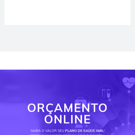
ORÇAMENTO
ONLINE
SAIBA O VALOR SEU
PLANO DE SAÚDE AMIL
!