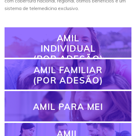
com cobertura nacional, regional, ótimos benefícios e um
sistema de telemedicina exclusivo.
AMIL
INDIVIDUAL
(POR ADESÃO)
AMIL FAMILIAR
(POR ADESÃO)
AMIL PARA MEI
AMIL