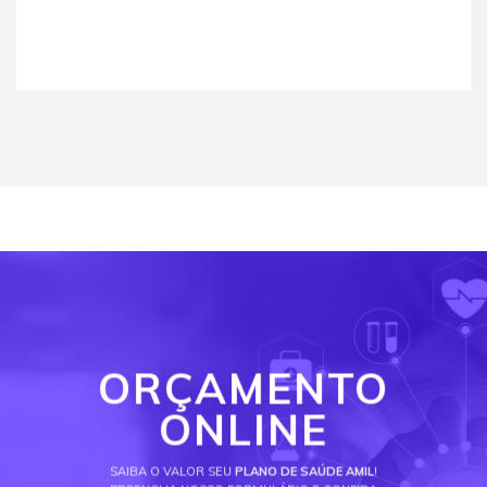
ORÇAMENTO
ONLINE
SAIBA O VALOR SEU
PLANO DE SAÚDE AMIL
!