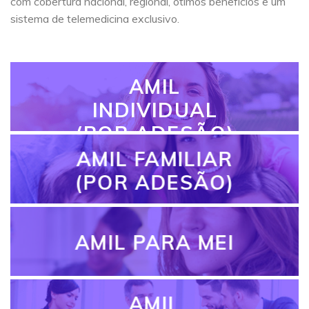
com cobertura nacional, regional, ótimos benefícios e um
sistema de telemedicina exclusivo.
AMIL
INDIVIDUAL
(POR ADESÃO)
AMIL FAMILIAR
(POR ADESÃO)
AMIL PARA MEI
AMIL