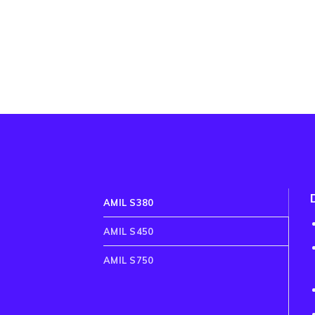
AMIL S380
AMIL S450
AMIL S750