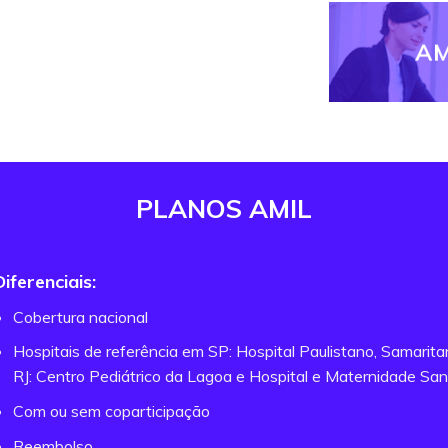
AM
PLANOS AMIL
Diferenciais:
Cobertura nacional
Hospitais de referência em SP: Hospital Paulistano, Samarit
RJ: Centro Pediátrico da Lagoa e Hospital e Maternidade San
Com ou sem coparticipação
Reembolso