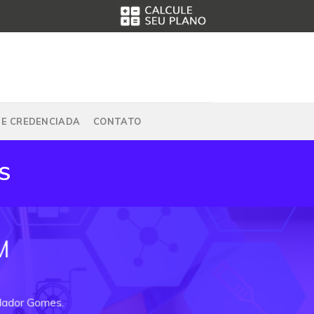
DE CREDENCIADA
CONTATO
S
M
ndador Gomes.