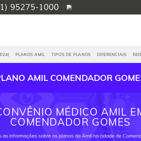
024)
PLANOS AMIL
TIPOS DE PLANOS
DIFERENCIAIS
RE
PLANO AMIL COMENDADOR GOME
CONVÊNIO MÉDICO AMIL E
COMENDADOR GOMES
s as informações sobre os planos da Amil na cidade de Come