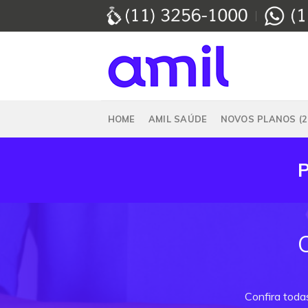
Skip
to
content
HOME
AMIL SAÚDE
NOVOS PLANOS (2
Confira toda