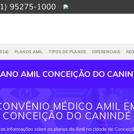
024)
PLANOS AMIL
TIPOS DE PLANOS
DIFERENCIAIS
RE
ANO AMIL CONCEIÇÃO DO CANI
CONVÊNIO MÉDICO AMIL E
CONCEIÇÃO DO CANINDÉ
 as informações sobre os planos da Amil na cidade de Conceiç