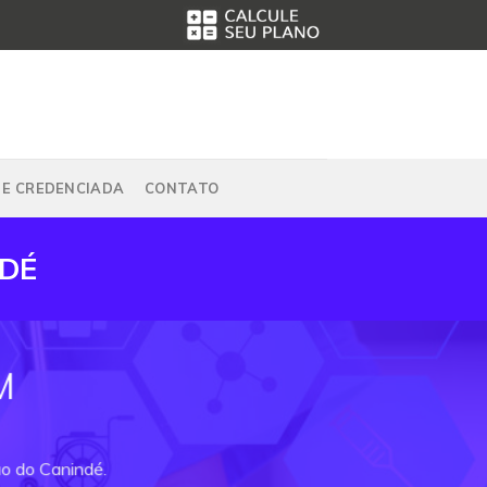
DE CREDENCIADA
CONTATO
NDÉ
M
ão do Canindé.