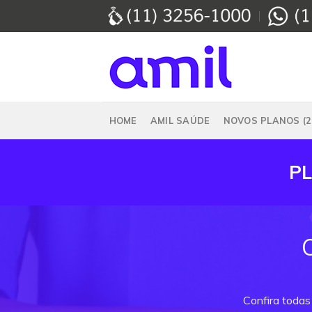
Skip
to
content
HOME
AMIL SAÚDE
NOVOS PLANOS (2
PL
Confira todas