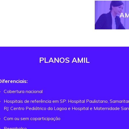
AM
PLANOS AMIL
Diferenciais:
Cobertura nacional
Hospitais de referência em SP: Hospital Paulistano, Samarit
RJ: Centro Pediátrico da Lagoa e Hospital e Maternidade San
Com ou sem coparticipação
Reembolso