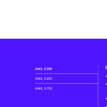
AMIL S380
AMIL S450
AMIL S750