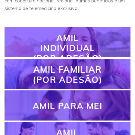
com cobertura nacional, regional, ótimos benefícios e um
sistema de telemedicina exclusivo.
AMIL
INDIVIDUAL
(POR ADESÃO)
AMIL FAMILIAR
(POR ADESÃO)
AMIL PARA MEI
AMIL