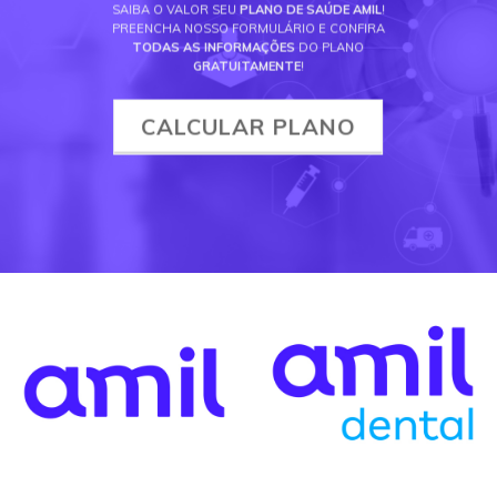
SAIBA O VALOR SEU
PLANO DE SAÚDE AMIL
!
PREENCHA NOSSO FORMULÁRIO E CONFIRA
TODAS AS INFORMAÇÕES
DO PLANO
GRATUITAMENTE
!
CALCULAR PLANO