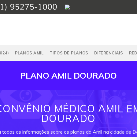
024)
PLANOS AMIL
TIPOS DE PLANOS
DIFERENCIAIS
RE
PLANO AMIL DOURADO
CONVÊNIO MÉDICO AMIL E
DOURADO
a todas as informações sobre os planos da Amil na cidade de D