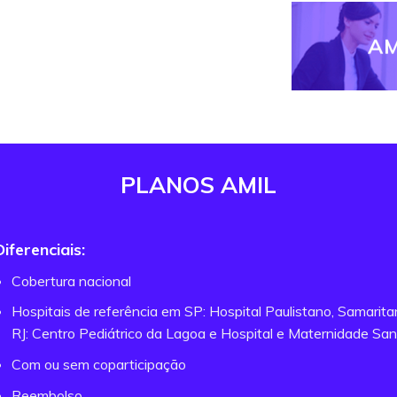
AM
PLANOS AMIL
Diferenciais:
Cobertura nacional
Hospitais de referência em SP: Hospital Paulistano, Samarit
RJ: Centro Pediátrico da Lagoa e Hospital e Maternidade San
Com ou sem coparticipação
Reembolso