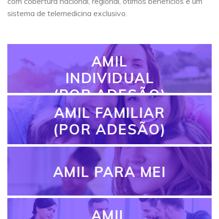
com cobertura nacional, regional, ótimos benefícios e um
sistema de telemedicina exclusivo.
AMIL
INDIVIDUAL
(POR ADESÃO)
AMIL FAMILIAR
(POR ADESÃO)
AMIL PARA MEI
AMIL