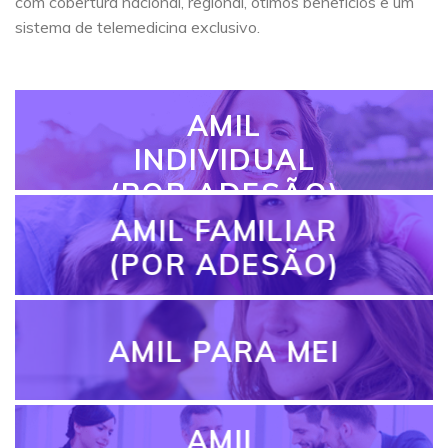
com cobertura nacional, regional, ótimos benefícios e um
sistema de telemedicina exclusivo.
AMIL
INDIVIDUAL
(POR ADESÃO)
AMIL FAMILIAR
(POR ADESÃO)
AMIL PARA MEI
AMIL