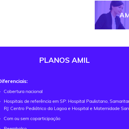
AM
PLANOS AMIL
Diferenciais:
Cobertura nacional
Hospitais de referência em SP: Hospital Paulistano, Samarit
RJ: Centro Pediátrico da Lagoa e Hospital e Maternidade San
Com ou sem coparticipação
Reembolso