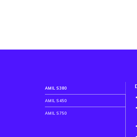
AMIL S380
AMIL S450
AMIL S750