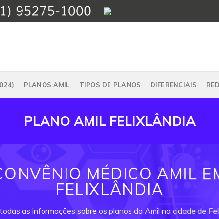
024)
PLANOS AMIL
TIPOS DE PLANOS
DIFERENCIAIS
RE
PLANO AMIL FELIXLÂNDIA
CONVÊNIO MÉDICO AMIL E
FELIXLÂNDIA
 todas as informações sobre os planos da Amil na cidade de Feli