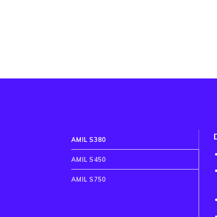
AMIL S380
AMIL S450
AMIL S750