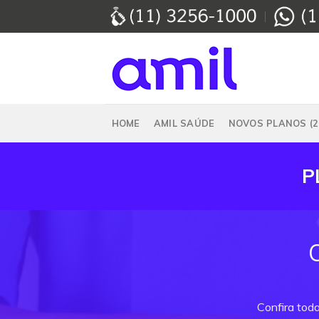
Skip
to
content
HOME
AMIL SAÚDE
NOVOS PLANOS (2
P
Confira toda