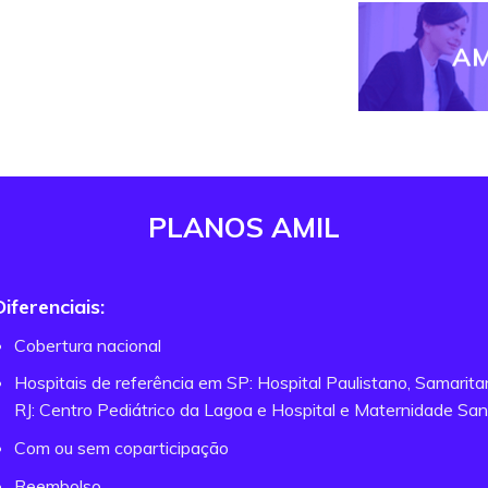
AM
PLANOS AMIL
Diferenciais:
Cobertura nacional
Hospitais de referência em SP: Hospital Paulistano, Samarit
RJ: Centro Pediátrico da Lagoa e Hospital e Maternidade San
Com ou sem coparticipação
Reembolso