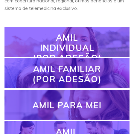
com cobertura nacional, regional, ótimos benefícios e um
sistema de telemedicina exclusivo.
AMIL
INDIVIDUAL
(POR ADESÃO)
AMIL FAMILIAR
(POR ADESÃO)
AMIL PARA MEI
AMIL