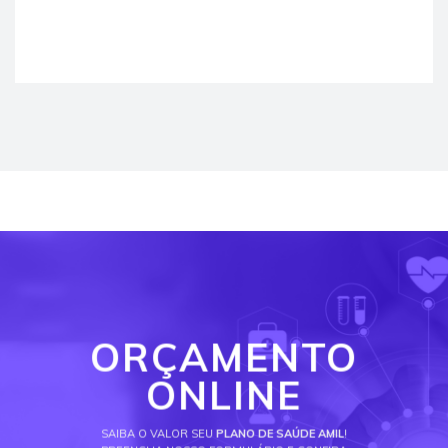
ORÇAMENTO
ONLINE
SAIBA O VALOR SEU
PLANO DE SAÚDE AMIL
!