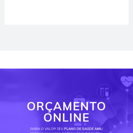
ORÇAMENTO
ONLINE
SAIBA O VALOR SEU
PLANO DE SAÚDE AMIL
!