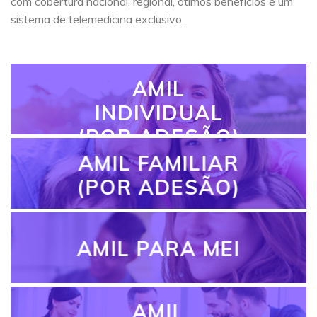
com cobertura nacional, regional, ótimos benefícios e um
sistema de telemedicina exclusivo.
AMIL
INDIVIDUAL
(POR ADESÃO)
AMIL FAMILIAR
(POR ADESÃO)
AMIL PARA MEI
AMIL