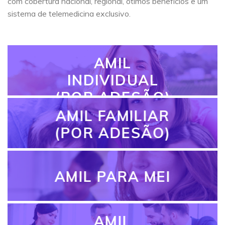
com cobertura nacional, regional, ótimos benefícios e um
sistema de telemedicina exclusivo.
AMIL
INDIVIDUAL
(POR ADESÃO)
AMIL FAMILIAR
(POR ADESÃO)
AMIL PARA MEI
AMIL