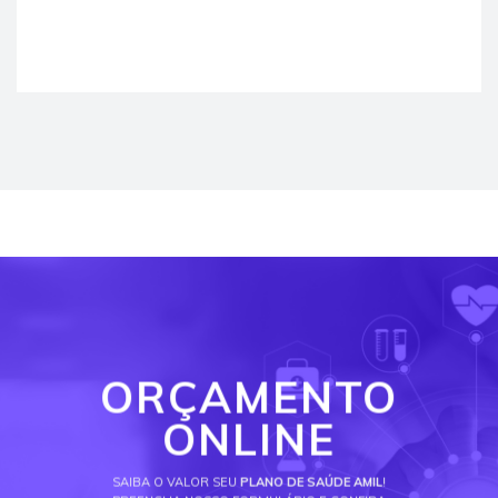
ORÇAMENTO
ONLINE
SAIBA O VALOR SEU
PLANO DE SAÚDE AMIL
!