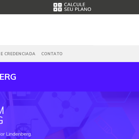
DE CREDENCIADA
CONTATO
BERG
M
G
or Lindenberg.