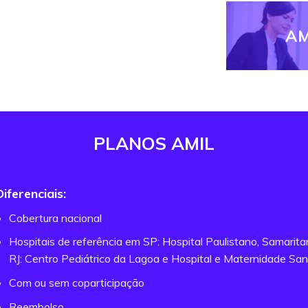
AM
PLANOS AMIL
Diferenciais:
Cobertura nacional
Hospitais de referência em SP: Hospital Paulistano, Samarit
RJ: Centro Pediátrico da Lagoa e Hospital e Maternidade San
Com ou sem coparticipação
Reembolso