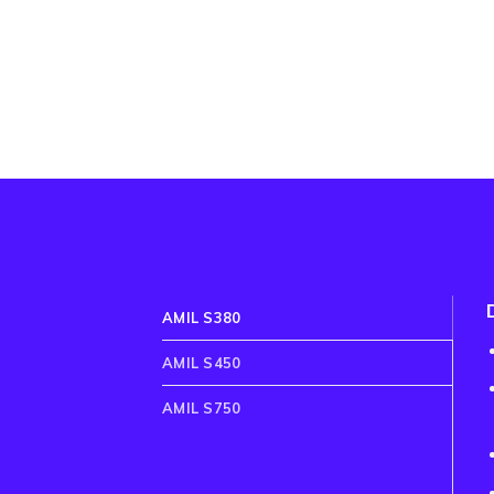
AMIL S380
AMIL S450
AMIL S750