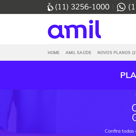
Skip
to
content
HOME
AMIL SAÚDE
NOVOS PLANOS (2
PLA
Confira todas