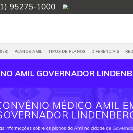
024)
PLANOS AMIL
TIPOS DE PLANOS
DIFERENCIAIS
RE
NO AMIL GOVERNADOR LINDEN
CONVÊNIO MÉDICO AMIL E
GOVERNADOR LINDENBER
 as informações sobre os planos da Amil na cidade de Governad