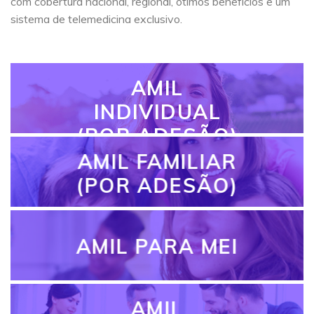
com cobertura nacional, regional, ótimos benefícios e um
sistema de telemedicina exclusivo.
AMIL
INDIVIDUAL
(POR ADESÃO)
AMIL FAMILIAR
(POR ADESÃO)
AMIL PARA MEI
AMIL