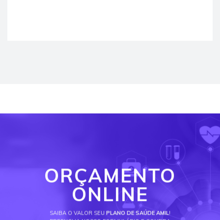
ORÇAMENTO
ONLINE
SAIBA O VALOR SEU
PLANO DE SAÚDE AMIL
!