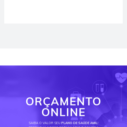
ORÇAMENTO
ONLINE
SAIBA O VALOR SEU
PLANO DE SAÚDE AMIL
!