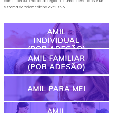
com cobertura nacional, regional, ótimos benefícios e um
sistema de telemedicina exclusivo.
AMIL
INDIVIDUAL
(POR ADESÃO)
AMIL FAMILIAR
(POR ADESÃO)
AMIL PARA MEI
AMIL