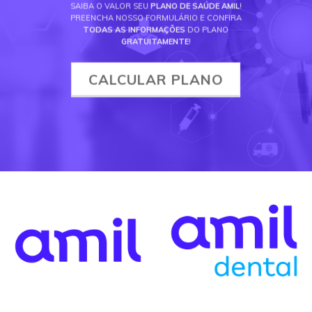
SAIBA O VALOR SEU
PLANO DE SAÚDE AMIL
!
PREENCHA NOSSO FORMULÁRIO E CONFIRA
TODAS AS INFORMAÇÕES
DO PLANO
GRATUITAMENTE
!
CALCULAR PLANO