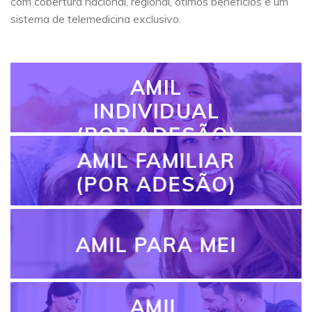
com cobertura nacional, regional, ótimos benefícios e um
sistema de telemedicina exclusivo.
AMIL
INDIVIDUAL
(POR ADESÃO)
AMIL FAMILIAR
(POR ADESÃO)
AMIL PARA MEI
AMIL