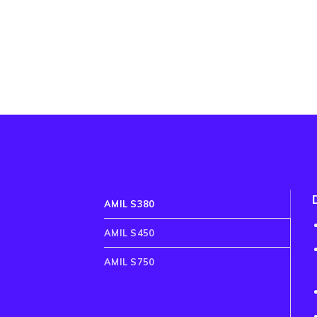
AMIL S380
AMIL S450
AMIL S750