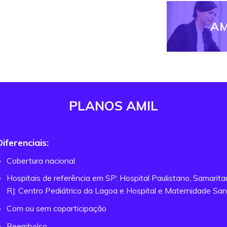
AM
PLANOS AMIL
Diferenciais:
Cobertura nacional
Hospitais de referência em SP: Hospital Paulistano, Samarit
RJ: Centro Pediátrico da Lagoa e Hospital e Maternidade San
Com ou sem coparticipação
Reembolso