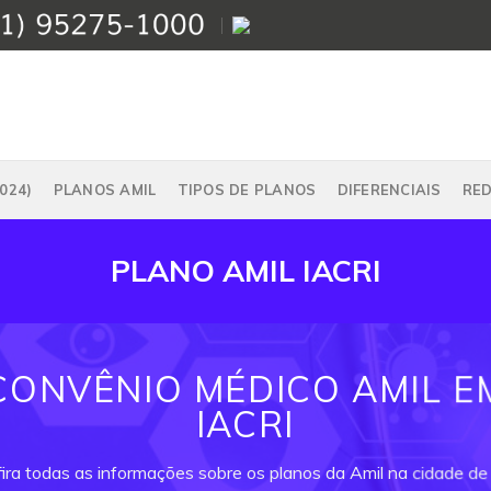
024)
PLANOS AMIL
TIPOS DE PLANOS
DIFERENCIAIS
RE
PLANO AMIL IACRI
CONVÊNIO MÉDICO AMIL E
IACRI
ira todas as informações sobre os planos da Amil na cidade de I