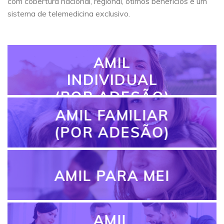
com cobertura nacional, regional, ótimos benefícios e um
sistema de telemedicina exclusivo.
AMIL
INDIVIDUAL
(POR ADESÃO)
AMIL FAMILIAR
(POR ADESÃO)
AMIL PARA MEI
AMIL