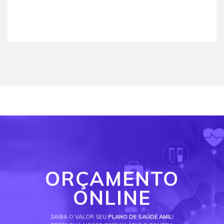
ORÇAMENTO
ONLINE
SAIBA O VALOR SEU
PLANO DE SAÚDE AMIL
!