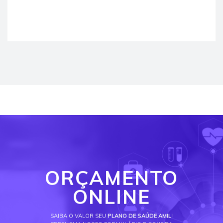
ORÇAMENTO
ONLINE
SAIBA O VALOR SEU
PLANO DE SAÚDE AMIL
!