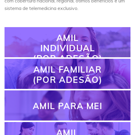
com cobertura nacional, regional, ótimos benefícios e um
sistema de telemedicina exclusivo.
AMIL
INDIVIDUAL
(POR ADESÃO)
AMIL FAMILIAR
(POR ADESÃO)
AMIL PARA MEI
AMIL