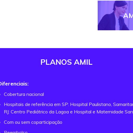
AM
PLANOS AMIL
Diferenciais:
Cobertura nacional
Hospitais de referência em SP: Hospital Paulistano, Samarit
RJ: Centro Pediátrico da Lagoa e Hospital e Maternidade San
Com ou sem coparticipação
Reembolso