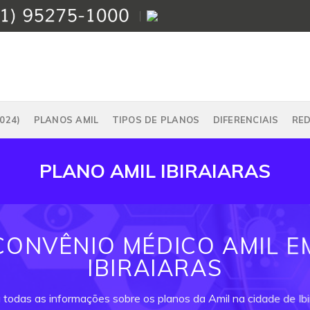
024)
PLANOS AMIL
TIPOS DE PLANOS
DIFERENCIAIS
RE
PLANO AMIL IBIRAIARAS
CONVÊNIO MÉDICO AMIL E
IBIRAIARAS
 todas as informações sobre os planos da Amil na cidade de Ibi