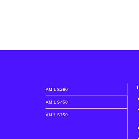
AMIL S380
AMIL S450
AMIL S750