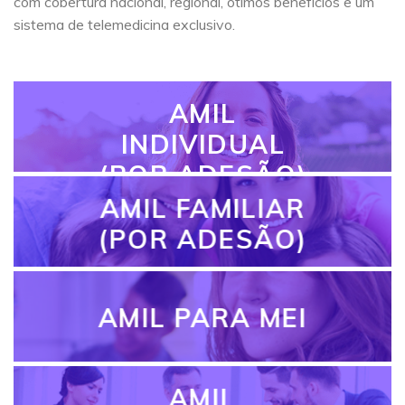
com cobertura nacional, regional, ótimos benefícios e um
sistema de telemedicina exclusivo.
AMIL
INDIVIDUAL
(POR ADESÃO)
AMIL FAMILIAR
(POR ADESÃO)
AMIL PARA MEI
AMIL