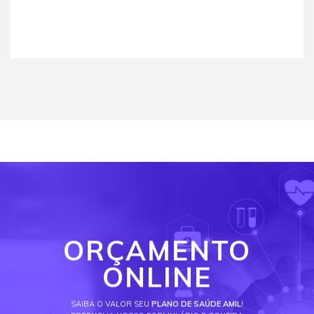
ORÇAMENTO
ONLINE
SAIBA O VALOR SEU
PLANO DE SAÚDE AMIL
!