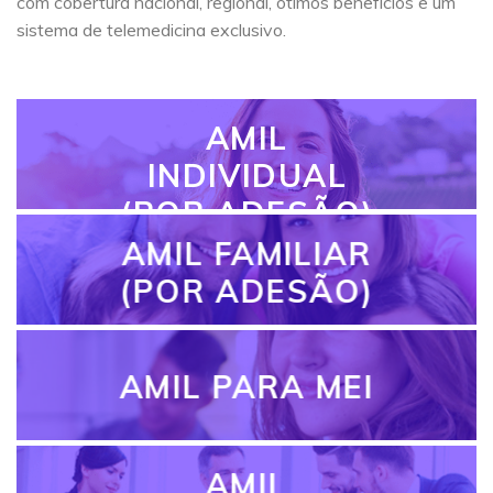
com cobertura nacional, regional, ótimos benefícios e um
sistema de telemedicina exclusivo.
AMIL
INDIVIDUAL
(POR ADESÃO)
AMIL FAMILIAR
(POR ADESÃO)
AMIL PARA MEI
AMIL