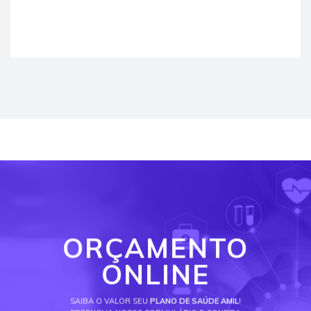
ORÇAMENTO
ONLINE
SAIBA O VALOR SEU
PLANO DE SAÚDE AMIL
!