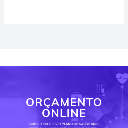
ORÇAMENTO
ONLINE
SAIBA O VALOR SEU
PLANO DE SAÚDE AMIL
!