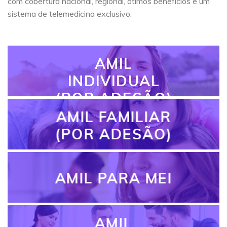
com cobertura nacional, regional, ótimos benefícios e um
sistema de telemedicina exclusivo.
AMIL
INDIVIDUAL
(POR ADESÃO)
AMIL FAMILIAR
(POR ADESÃO)
AMIL PARA MEI
AMIL