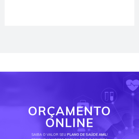
ORÇAMENTO
ONLINE
SAIBA O VALOR SEU
PLANO DE SAÚDE AMIL
!