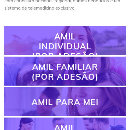
com cobertura nacional, regional, ótimos benefícios e um
sistema de telemedicina exclusivo.
AMIL
INDIVIDUAL
(POR ADESÃO)
AMIL FAMILIAR
(POR ADESÃO)
AMIL PARA MEI
AMIL