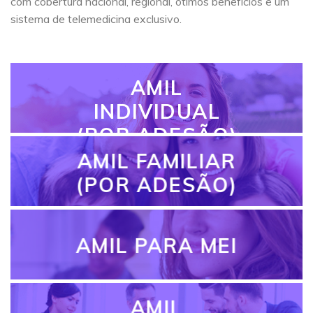
com cobertura nacional, regional, ótimos benefícios e um
sistema de telemedicina exclusivo.
AMIL
INDIVIDUAL
(POR ADESÃO)
AMIL FAMILIAR
(POR ADESÃO)
AMIL PARA MEI
AMIL