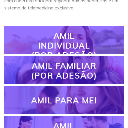
com cobertura nacional, regional, ótimos benefícios e um
sistema de telemedicina exclusivo.
AMIL
INDIVIDUAL
(POR ADESÃO)
AMIL FAMILIAR
(POR ADESÃO)
AMIL PARA MEI
AMIL