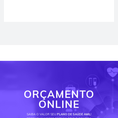
ORÇAMENTO
ONLINE
SAIBA O VALOR SEU
PLANO DE SAÚDE AMIL
!