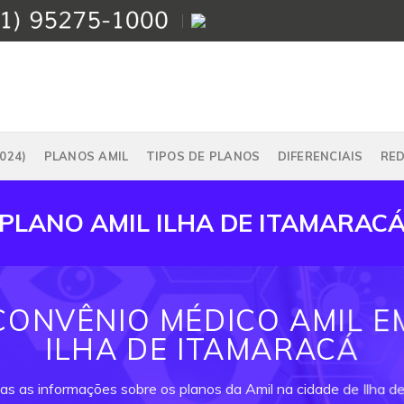
024)
PLANOS AMIL
TIPOS DE PLANOS
DIFERENCIAIS
RE
PLANO AMIL ILHA DE ITAMARAC
CONVÊNIO MÉDICO AMIL E
ILHA DE ITAMARACÁ
as as informações sobre os planos da Amil na cidade de Ilha d