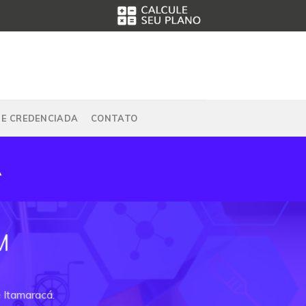
DE CREDENCIADA
CONTATO
Á
M
e Itamaracá.