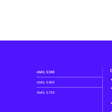
AMIL S380
AMIL S450
AMIL S750