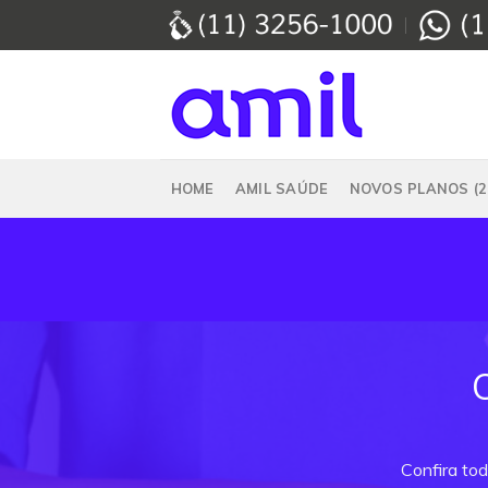
Skip
to
content
HOME
AMIL SAÚDE
NOVOS PLANOS (2
Confira tod