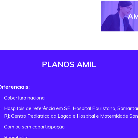
AM
PLANOS AMIL
Diferenciais:
Cobertura nacional
Hospitais de referência em SP: Hospital Paulistano, Samarit
RJ: Centro Pediátrico da Lagoa e Hospital e Maternidade San
Com ou sem coparticipação
Reembolso