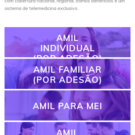
com cobertura nacional, regional, ótimos benefícios e um
sistema de telemedicina exclusivo.
AMIL
INDIVIDUAL
(POR ADESÃO)
AMIL FAMILIAR
(POR ADESÃO)
AMIL PARA MEI
AMIL