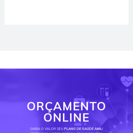
ORÇAMENTO
ONLINE
SAIBA O VALOR SEU
PLANO DE SAÚDE AMIL
!