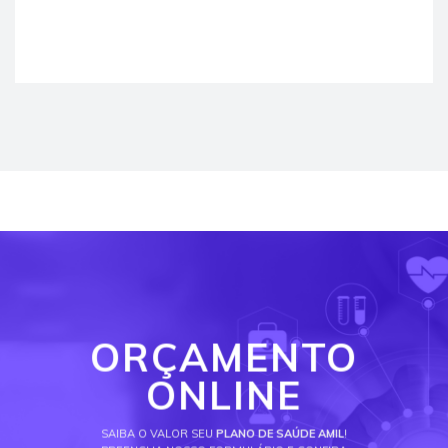
ORÇAMENTO
ONLINE
SAIBA O VALOR SEU
PLANO DE SAÚDE AMIL
!