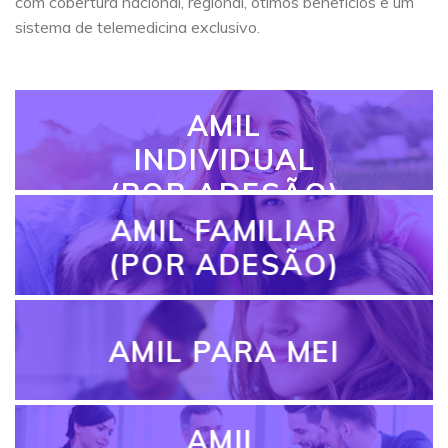
com cobertura nacional, regional, ótimos benefícios e um
sistema de telemedicina exclusivo.
AMIL
INDIVIDUAL
(POR ADESÃO)
AMIL FAMILIAR
(POR ADESÃO)
AMIL PARA MEI
AMIL