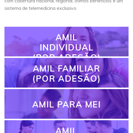
com cobertura nacional, regional, ótimos benefícios e um
sistema de telemedicina exclusivo.
AMIL
INDIVIDUAL
(POR ADESÃO)
AMIL FAMILIAR
(POR ADESÃO)
AMIL PARA MEI
AMIL