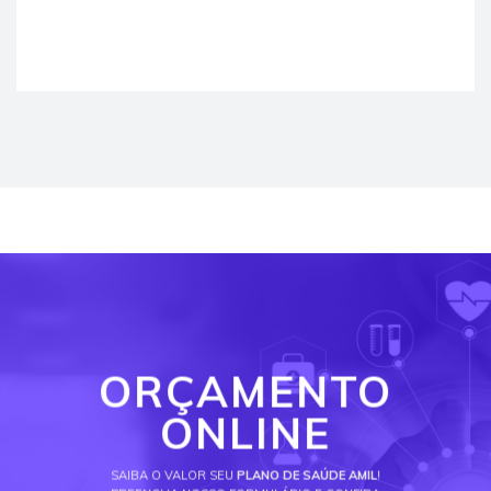
ORÇAMENTO
ONLINE
SAIBA O VALOR SEU
PLANO DE SAÚDE AMIL
!