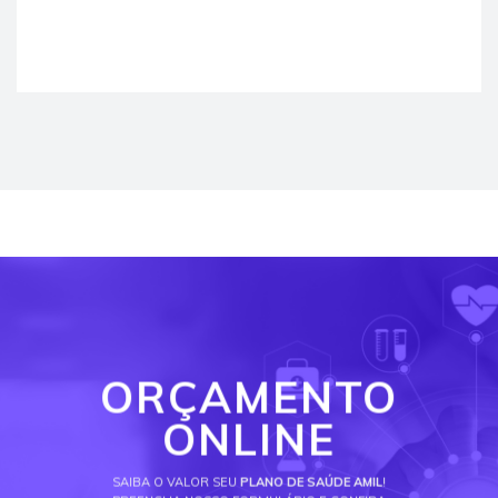
ORÇAMENTO
ONLINE
SAIBA O VALOR SEU
PLANO DE SAÚDE AMIL
!