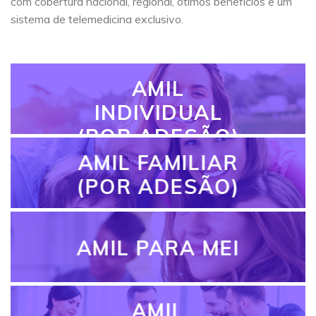
com cobertura nacional, regional, ótimos benefícios e um
sistema de telemedicina exclusivo.
AMIL
INDIVIDUAL
(POR ADESÃO)
AMIL FAMILIAR
(POR ADESÃO)
AMIL PARA MEI
AMIL