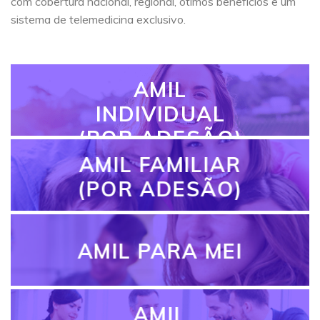
com cobertura nacional, regional, ótimos benefícios e um
sistema de telemedicina exclusivo.
AMIL
INDIVIDUAL
(POR ADESÃO)
AMIL FAMILIAR
(POR ADESÃO)
AMIL PARA MEI
AMIL