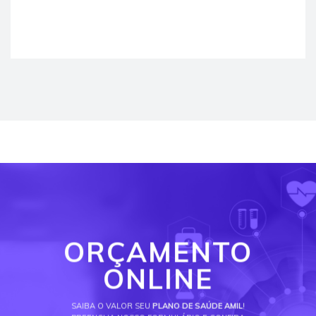
ORÇAMENTO
ONLINE
SAIBA O VALOR SEU
PLANO DE SAÚDE AMIL
!