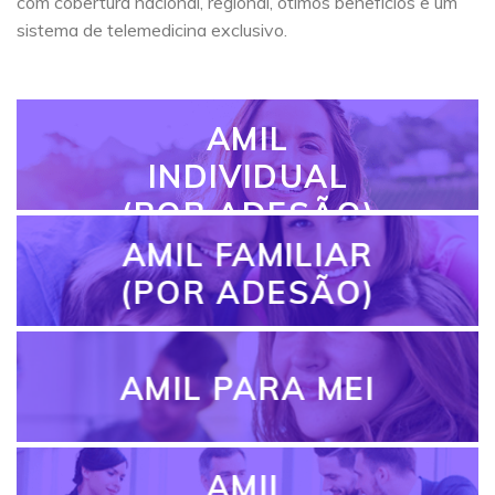
com cobertura nacional, regional, ótimos benefícios e um
sistema de telemedicina exclusivo.
AMIL
INDIVIDUAL
(POR ADESÃO)
AMIL FAMILIAR
(POR ADESÃO)
AMIL PARA MEI
AMIL