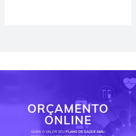
ORÇAMENTO
ONLINE
SAIBA O VALOR SEU
PLANO DE SAÚDE AMIL
!