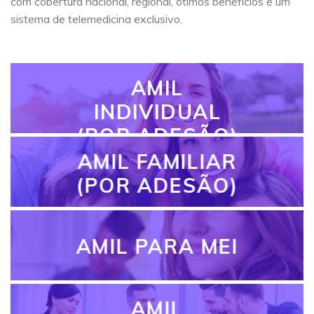
com cobertura nacional, regional, ótimos benefícios e um
sistema de telemedicina exclusivo.
AMIL
INDIVIDUAL
(POR ADESÃO)
AMIL FAMILIAR
(POR ADESÃO)
AMIL PARA MEI
AMIL