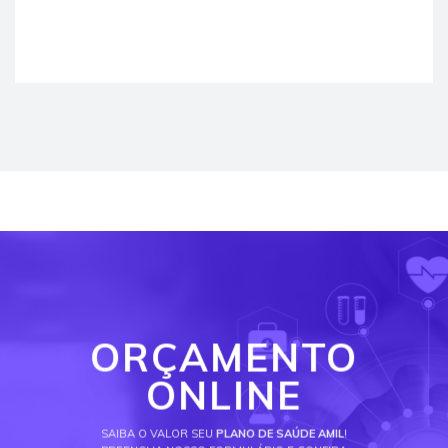
ORÇAMENTO
ONLINE
SAIBA O VALOR SEU
PLANO DE SAÚDE AMIL
!