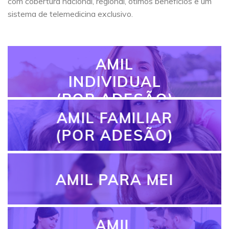
com cobertura nacional, regional, ótimos benefícios e um
sistema de telemedicina exclusivo.
AMIL
INDIVIDUAL
(POR ADESÃO)
AMIL FAMILIAR
(POR ADESÃO)
AMIL PARA MEI
AMIL