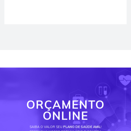
ORÇAMENTO
ONLINE
SAIBA O VALOR SEU
PLANO DE SAÚDE AMIL
!