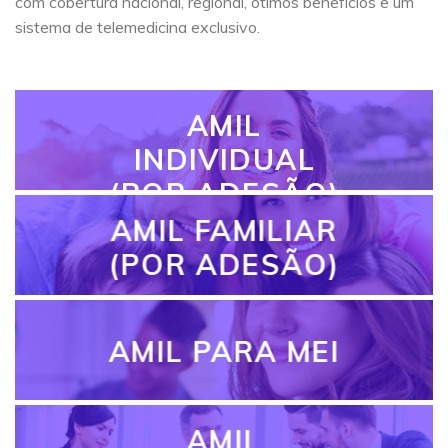
com cobertura nacional, regional, ótimos benefícios e um
sistema de telemedicina exclusivo.
AMIL
INDIVIDUAL
(POR ADESÃO)
AMIL FAMILIAR
(POR ADESÃO)
AMIL PARA MEI
AMIL