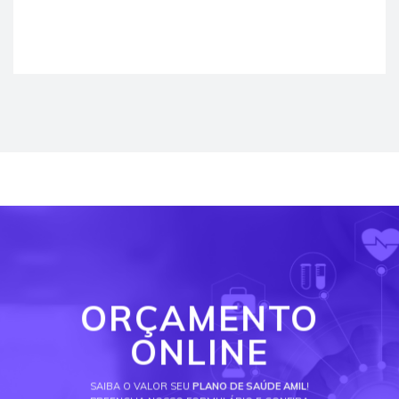
ORÇAMENTO
ONLINE
SAIBA O VALOR SEU
PLANO DE SAÚDE AMIL
!