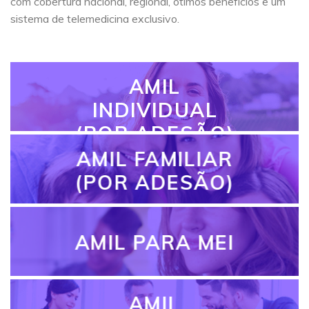
com cobertura nacional, regional, ótimos benefícios e um
sistema de telemedicina exclusivo.
AMIL
INDIVIDUAL
(POR ADESÃO)
AMIL FAMILIAR
(POR ADESÃO)
AMIL PARA MEI
AMIL