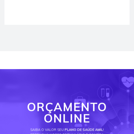
ORÇAMENTO
ONLINE
SAIBA O VALOR SEU
PLANO DE SAÚDE AMIL
!