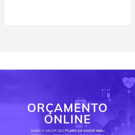
ORÇAMENTO
ONLINE
SAIBA O VALOR SEU
PLANO DE SAÚDE AMIL
!