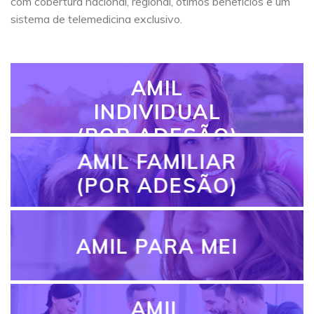
com cobertura nacional, regional, ótimos benefícios e um
sistema de telemedicina exclusivo.
AMIL
INDIVIDUAL
(POR ADESÃO)
AMIL FAMILIAR
(POR ADESÃO)
AMIL PARA MEI
AMIL