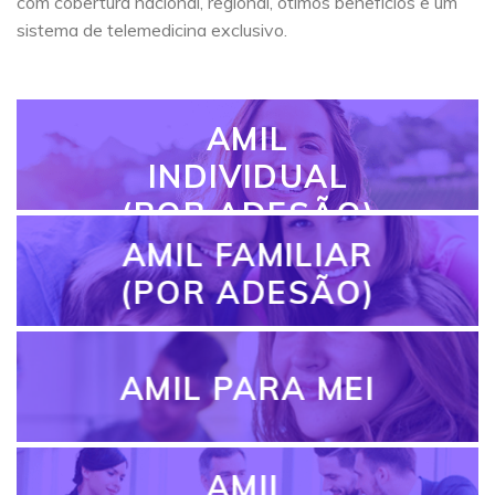
com cobertura nacional, regional, ótimos benefícios e um
sistema de telemedicina exclusivo.
AMIL
INDIVIDUAL
(POR ADESÃO)
AMIL FAMILIAR
(POR ADESÃO)
AMIL PARA MEI
AMIL