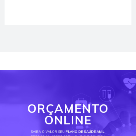
ORÇAMENTO
ONLINE
SAIBA O VALOR SEU
PLANO DE SAÚDE AMIL
!