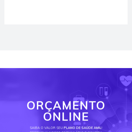
ORÇAMENTO
ONLINE
SAIBA O VALOR SEU
PLANO DE SAÚDE AMIL
!