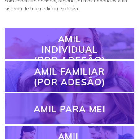
com cobertura nacional, regional, ótimos benefícios e um
sistema de telemedicina exclusivo.
AMIL
INDIVIDUAL
(POR ADESÃO)
AMIL FAMILIAR
(POR ADESÃO)
AMIL PARA MEI
AMIL