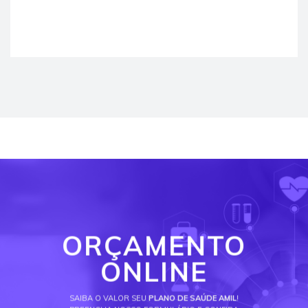
ORÇAMENTO
ONLINE
SAIBA O VALOR SEU
PLANO DE SAÚDE AMIL
!