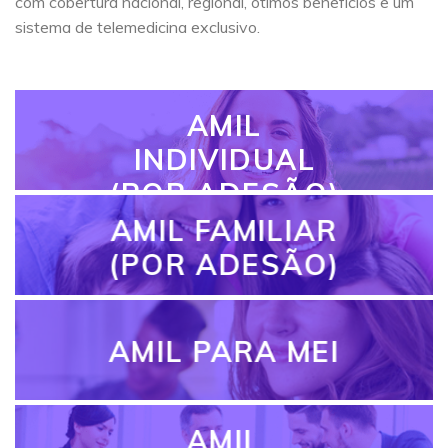
com cobertura nacional, regional, ótimos benefícios e um
sistema de telemedicina exclusivo.
AMIL
INDIVIDUAL
(POR ADESÃO)
AMIL FAMILIAR
(POR ADESÃO)
AMIL PARA MEI
AMIL