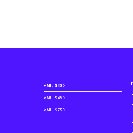
AMIL S380
AMIL S450
AMIL S750