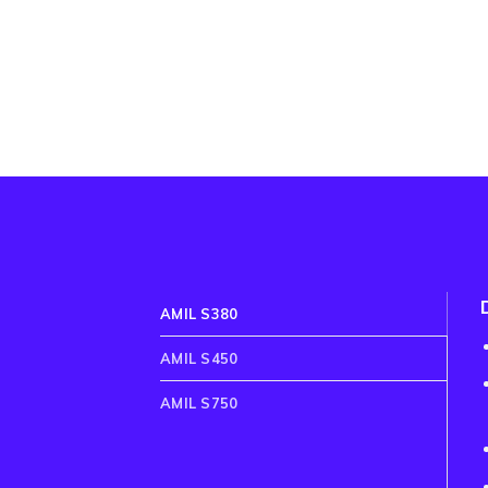
AMIL S380
AMIL S450
AMIL S750