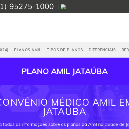
024)
PLANOS AMIL
TIPOS DE PLANOS
DIFERENCIAIS
RE
PLANO AMIL JATAÚBA
CONVÊNIO MÉDICO AMIL E
JATAÚBA
a todas as informações sobre os planos da Amil na cidade de J