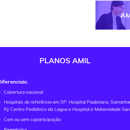
AM
PLANOS AMIL
Diferenciais:
Cobertura nacional
Hospitais de referência em SP: Hospital Paulistano, Samarit
RJ: Centro Pediátrico da Lagoa e Hospital e Maternidade San
Com ou sem coparticipação
Reembolso